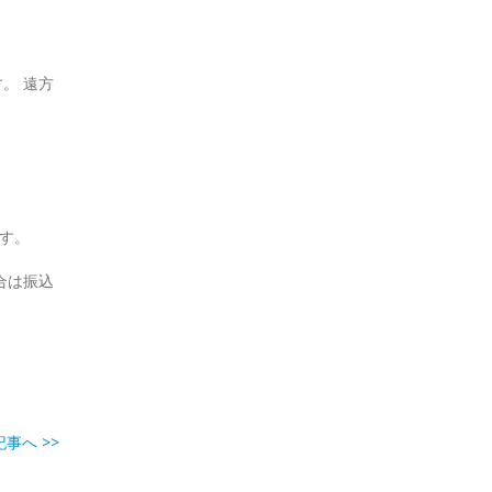
。 遠方
ます。
合は振込
事へ >>