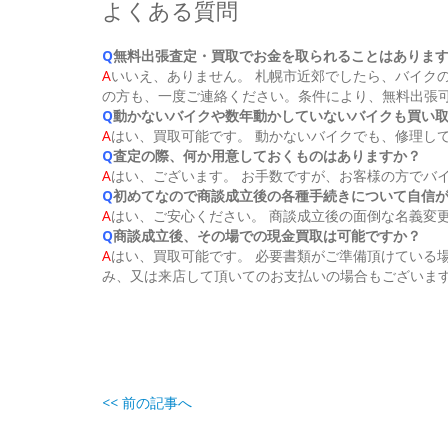
よくある質問
Q
無料出張査定・買取でお金を取られることはありま
A
いいえ、ありません。 札幌市近郊でしたら、バイク
の方も、一度ご連絡ください。条件により、無料出張
Q
動かないバイクや数年動かしていないバイクも買い
A
はい、買取可能です。 動かないバイクでも、修理し
Q
査定の際、何か用意しておくものはありますか？
A
はい、ございます。 お手数ですが、お客様の方でバ
Q
初めてなので商談成立後の各種手続きについて自信
A
はい、ご安心ください。 商談成立後の面倒な名義変更
Q
商談成立後、その場での現金買取は可能ですか？
A
はい、買取可能です。 必要書類がご準備頂けている
み、又は来店して頂いてのお支払いの場合もございま
<< 前の記事へ