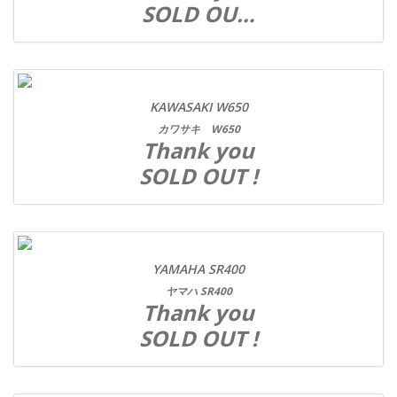
SOLD OU…
KAWASAKI W650
カワサキ W650
Thank you
SOLD OUT !
YAMAHA SR400
ヤマハ SR400
Thank you
SOLD OUT !