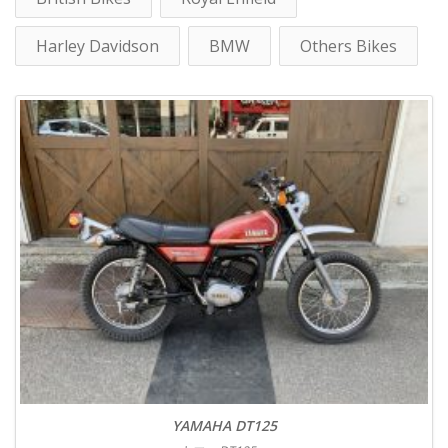
Harley Davidson
BMW
Others Bikes
YAMAHA DT125