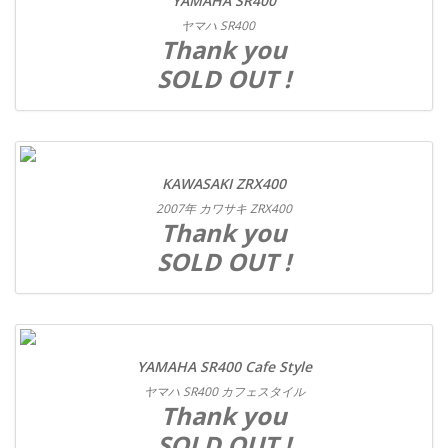
YAMAHA SR400
ヤマハ SR400
Thank you
SOLD OUT !
KAWASAKI ZRX400
2007年 カワサキ ZRX400
Thank you
SOLD OUT !
YAMAHA SR400 Cafe Style
ヤマハ SR400 カフェスタイル
Thank you
SOLD OUT !